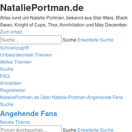
NataliePortman.de
Alles rund um Natalie Portman, bekannt aus Star Wars, Black
Swan, Knight of Cups, Thor, Annihilation und May December.
Zum Inhalt
Suche
Erweiterte Suche
Schnellzugriff
Unbeantwortete Themen
Aktive Themen
Suche
FAQ
Anmelden
Registrieren
NataliePortman.de
Über Natalie Portman
Angehende Fans
Suche
Angehende Fans
Neues Thema
Suche
Erweiterte Suche