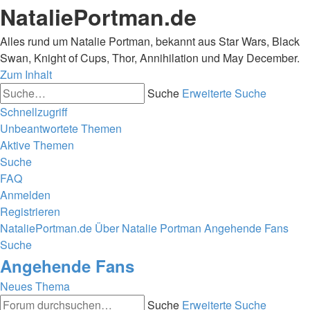
NataliePortman.de
Alles rund um Natalie Portman, bekannt aus Star Wars, Black
Swan, Knight of Cups, Thor, Annihilation und May December.
Zum Inhalt
Suche
Erweiterte Suche
Schnellzugriff
Unbeantwortete Themen
Aktive Themen
Suche
FAQ
Anmelden
Registrieren
NataliePortman.de
Über Natalie Portman
Angehende Fans
Suche
Angehende Fans
Neues Thema
Suche
Erweiterte Suche