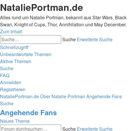
NataliePortman.de
Alles rund um Natalie Portman, bekannt aus Star Wars, Black
Swan, Knight of Cups, Thor, Annihilation und May December.
Zum Inhalt
Suche
Erweiterte Suche
Schnellzugriff
Unbeantwortete Themen
Aktive Themen
Suche
FAQ
Anmelden
Registrieren
NataliePortman.de
Über Natalie Portman
Angehende Fans
Suche
Angehende Fans
Neues Thema
Suche
Erweiterte Suche