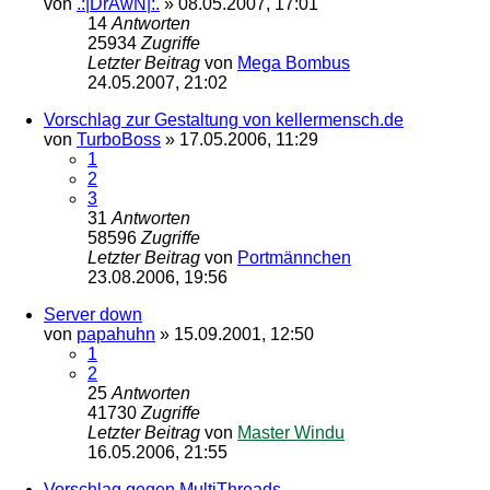
von
.:|DrAwN|:.
»
08.05.2007, 17:01
14
Antworten
25934
Zugriffe
Letzter Beitrag
von
Mega Bombus
24.05.2007, 21:02
Vorschlag zur Gestaltung von kellermensch.de
von
TurboBoss
»
17.05.2006, 11:29
1
2
3
31
Antworten
58596
Zugriffe
Letzter Beitrag
von
Portmännchen
23.08.2006, 19:56
Server down
von
papahuhn
»
15.09.2001, 12:50
1
2
25
Antworten
41730
Zugriffe
Letzter Beitrag
von
Master Windu
16.05.2006, 21:55
Vorschlag gegen MultiThreads