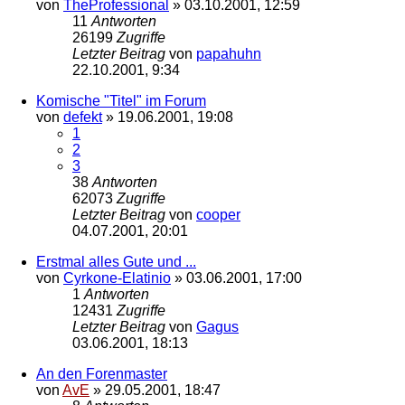
von
TheProfessional
»
03.10.2001, 12:59
11
Antworten
26199
Zugriffe
Letzter Beitrag
von
papahuhn
22.10.2001, 9:34
Komische "Titel" im Forum
von
defekt
»
19.06.2001, 19:08
1
2
3
38
Antworten
62073
Zugriffe
Letzter Beitrag
von
cooper
04.07.2001, 20:01
Erstmal alles Gute und ...
von
Cyrkone-Elatinio
»
03.06.2001, 17:00
1
Antworten
12431
Zugriffe
Letzter Beitrag
von
Gagus
03.06.2001, 18:13
An den Forenmaster
von
AvE
»
29.05.2001, 18:47