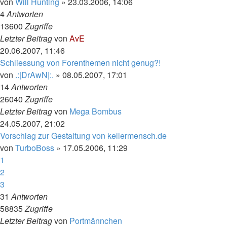
von
Will Hunting
»
23.03.2006, 14:06
4
Antworten
13600
Zugriffe
Letzter Beitrag
von
AvE
20.06.2007, 11:46
Schliessung von Forenthemen nicht genug?!
von
.:|DrAwN|:.
»
08.05.2007, 17:01
14
Antworten
26040
Zugriffe
Letzter Beitrag
von
Mega Bombus
24.05.2007, 21:02
Vorschlag zur Gestaltung von kellermensch.de
von
TurboBoss
»
17.05.2006, 11:29
1
2
3
31
Antworten
58835
Zugriffe
Letzter Beitrag
von
Portmännchen