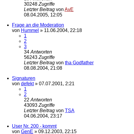
30248
Zugriffe
Letzter Beitrag
von
AvE
08.04.2005, 12:05
Frage an die Moderation
von
Hummel
»
11.06.2004, 22:18
1
2
3
34
Antworten
56243
Zugriffe
Letzter Beitrag
von
tha Godfather
08.08.2004, 21:08
Signaturen
von
defekt
»
07.07.2001, 2:21
1
2
22
Antworten
43093
Zugriffe
Letzter Beitrag
von
TSA
04.06.2004, 23:17
User Nr. 200 - kommt
von
GenE
»
09.12.2003, 22:15