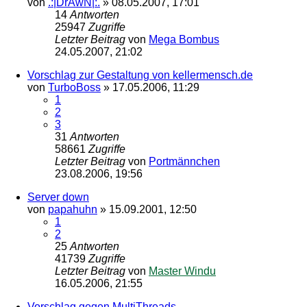
von
.:|DrAwN|:.
»
08.05.2007, 17:01
14
Antworten
25947
Zugriffe
Letzter Beitrag
von
Mega Bombus
24.05.2007, 21:02
Vorschlag zur Gestaltung von kellermensch.de
von
TurboBoss
»
17.05.2006, 11:29
1
2
3
31
Antworten
58661
Zugriffe
Letzter Beitrag
von
Portmännchen
23.08.2006, 19:56
Server down
von
papahuhn
»
15.09.2001, 12:50
1
2
25
Antworten
41739
Zugriffe
Letzter Beitrag
von
Master Windu
16.05.2006, 21:55
Vorschlag gegen MultiThreads