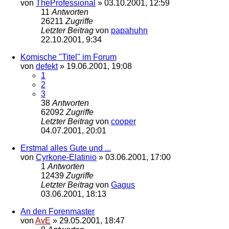
von
TheProfessional
»
03.10.2001, 12:59
11
Antworten
26211
Zugriffe
Letzter Beitrag
von
papahuhn
22.10.2001, 9:34
Komische "Titel" im Forum
von
defekt
»
19.06.2001, 19:08
1
2
3
38
Antworten
62092
Zugriffe
Letzter Beitrag
von
cooper
04.07.2001, 20:01
Erstmal alles Gute und ...
von
Cyrkone-Elatinio
»
03.06.2001, 17:00
1
Antworten
12439
Zugriffe
Letzter Beitrag
von
Gagus
03.06.2001, 18:13
An den Forenmaster
von
AvE
»
29.05.2001, 18:47