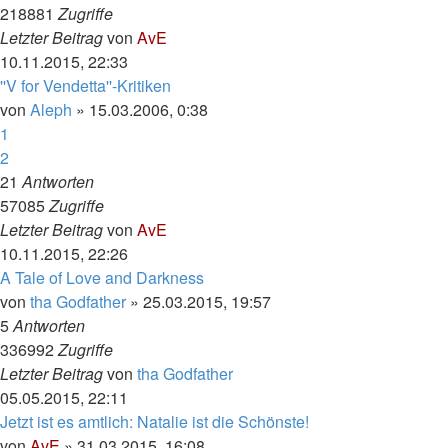
218881
Zugriffe
Letzter Beitrag
von
AvE
10.11.2015, 22:33
''V for Vendetta''-Kritiken
von
Aleph
»
15.03.2006, 0:38
1
2
21
Antworten
57085
Zugriffe
Letzter Beitrag
von
AvE
10.11.2015, 22:26
A Tale of Love and Darkness
von
tha Godfather
»
25.03.2015, 19:57
5
Antworten
336992
Zugriffe
Letzter Beitrag
von
tha Godfather
05.05.2015, 22:11
Jetzt ist es amtlich: Natalie ist die Schönste!
von
AvE
»
31.03.2015, 16:08