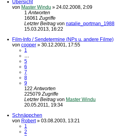
Übersicht
von
Master Windu
»
24.02.2008, 2:09
1
Antworten
16061
Zugriffe
Letzter Beitrag
von
natalie_portman_1988
15.03.2013, 16:22
Film-Info / Sendetermine (NPs u. andere Filme)
von
cooper
»
30.12.2001, 17:55
1
…
5
6
7
8
9
122
Antworten
225079
Zugriffe
Letzter Beitrag
von
Master Windu
20.05.2011, 19:34
Schnäppchen
von
Robert
»
03.08.2003, 13:21
1
2