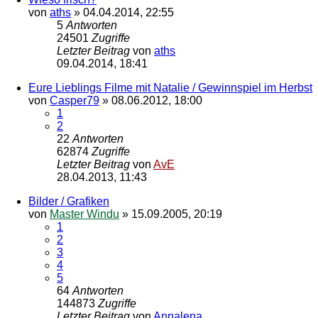
von
aths
»
04.04.2014, 22:55
5
Antworten
24501
Zugriffe
Letzter Beitrag
von
aths
09.04.2014, 18:41
Eure Lieblings Filme mit Natalie / Gewinnspiel im Herbst
von
Casper79
»
08.06.2012, 18:00
1
2
22
Antworten
62874
Zugriffe
Letzter Beitrag
von
AvE
28.04.2013, 11:43
Bilder / Grafiken
von
Master Windu
»
15.09.2005, 20:19
1
2
3
4
5
64
Antworten
144873
Zugriffe
Letzter Beitrag
von
Annalena