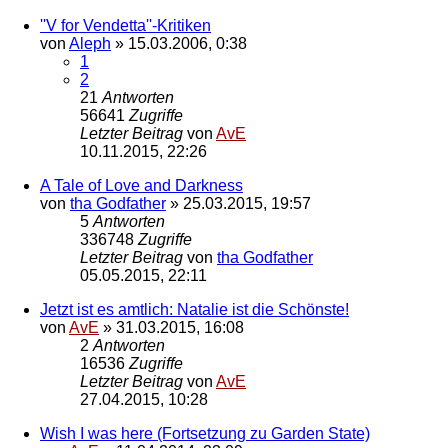
''V for Vendetta''-Kritiken
von
Aleph
»
15.03.2006, 0:38
1
2
21
Antworten
56641
Zugriffe
Letzter Beitrag
von
AvE
10.11.2015, 22:26
A Tale of Love and Darkness
von
tha Godfather
»
25.03.2015, 19:57
5
Antworten
336748
Zugriffe
Letzter Beitrag
von
tha Godfather
05.05.2015, 22:11
Jetzt ist es amtlich: Natalie ist die Schönste!
von
AvE
»
31.03.2015, 16:08
2
Antworten
16536
Zugriffe
Letzter Beitrag
von
AvE
27.04.2015, 10:28
Wish I was here (Fortsetzung zu Garden State)