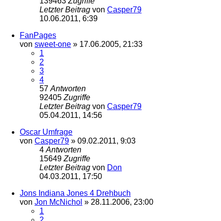
139463
Zugriffe
Letzter Beitrag
von
Casper79
10.06.2011, 6:39
FanPages
von
sweet-one
»
17.06.2005, 21:33
1
2
3
4
57
Antworten
92405
Zugriffe
Letzter Beitrag
von
Casper79
05.04.2011, 14:56
Oscar Umfrage
von
Casper79
»
09.02.2011, 9:03
4
Antworten
15649
Zugriffe
Letzter Beitrag
von
Don
04.03.2011, 17:50
Jons Indiana Jones 4 Drehbuch
von
Jon McNichol
»
28.11.2006, 23:00
1
2