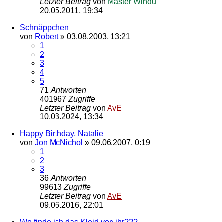
Letzter Beitrag
von
Master Windu
20.05.2011, 19:34
Schnäppchen
von
Robert
»
03.08.2003, 13:21
1
2
3
4
5
71
Antworten
401967
Zugriffe
Letzter Beitrag
von
AvE
10.03.2024, 13:34
Happy Birthday, Natalie
von
Jon McNichol
»
09.06.2007, 0:19
1
2
3
36
Antworten
99613
Zugriffe
Letzter Beitrag
von
AvE
09.06.2016, 22:01
Wo finde ich das Kleid von ihr???