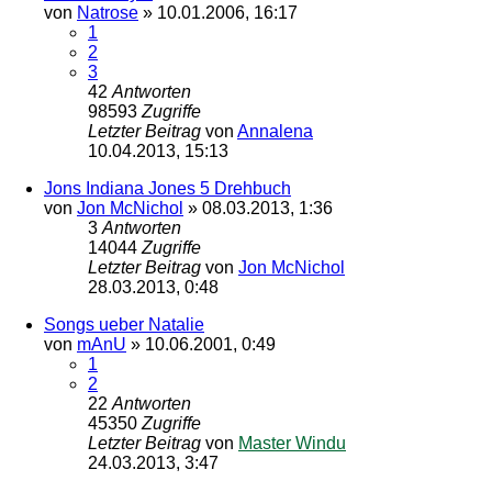
von
Natrose
»
10.01.2006, 16:17
1
2
3
42
Antworten
98593
Zugriffe
Letzter Beitrag
von
Annalena
10.04.2013, 15:13
Jons Indiana Jones 5 Drehbuch
von
Jon McNichol
»
08.03.2013, 1:36
3
Antworten
14044
Zugriffe
Letzter Beitrag
von
Jon McNichol
28.03.2013, 0:48
Songs ueber Natalie
von
mAnU
»
10.06.2001, 0:49
1
2
22
Antworten
45350
Zugriffe
Letzter Beitrag
von
Master Windu
24.03.2013, 3:47