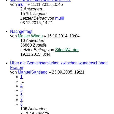
von
mulli
»
11.11.2015, 10:45
2
Antworten
15791
Zugriffe
Letzter Beitrag
von
mulli
03.12.2015, 14:21
Nachgefragt
von
Master Windu
»
16.10.2014, 19:04
10
Antworten
36860
Zugriffe
Letzter Beitrag
von
SilentWarrior
19.11.2015, 8:44
Über die Gemeinsamkeiten zwischen wunderschönen
Frauen
von
ManuelSantiago
»
23.09.2005, 19:21
1
…
4
5
6
7
8
106
Antworten
217849
Zugriffe