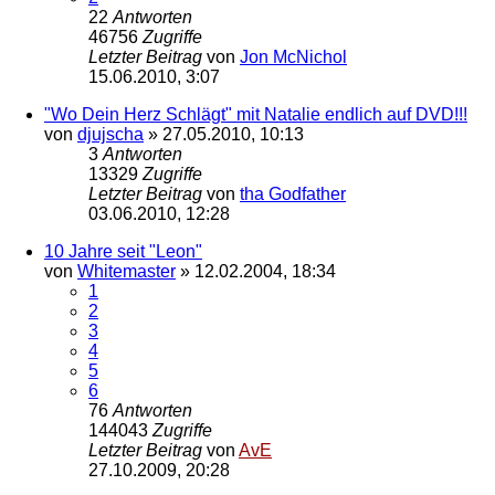
22
Antworten
46756
Zugriffe
Letzter Beitrag
von
Jon McNichol
15.06.2010, 3:07
"Wo Dein Herz Schlägt" mit Natalie endlich auf DVD!!!
von
djujscha
»
27.05.2010, 10:13
3
Antworten
13329
Zugriffe
Letzter Beitrag
von
tha Godfather
03.06.2010, 12:28
10 Jahre seit "Leon"
von
Whitemaster
»
12.02.2004, 18:34
1
2
3
4
5
6
76
Antworten
144043
Zugriffe
Letzter Beitrag
von
AvE
27.10.2009, 20:28