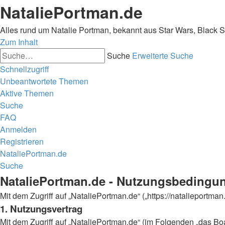
NataliePortman.de
Alles rund um Natalie Portman, bekannt aus Star Wars, Black 
Zum Inhalt
Suche
Erweiterte Suche
Schnellzugriff
Unbeantwortete Themen
Aktive Themen
Suche
FAQ
Anmelden
Registrieren
NataliePortman.de
Suche
NataliePortman.de - Nutzungsbedingu
Mit dem Zugriff auf „NataliePortman.de“ („https://natalieportm
1. Nutzungsvertrag
Mit dem Zugriff auf „NataliePortman.de“ (im Folgenden „das Boa