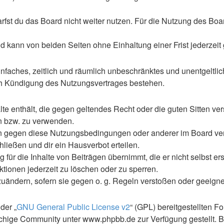
st du das Board nicht weiter nutzen. Für die Nutzung des Boards
 kann von beiden Seiten ohne Einhaltung einer Frist jederzeit
 einfaches, zeitlich und räumlich unbeschränktes und unentgelt
ch Kündigung des Nutzungsvertrages bestehen.
alte enthält, die gegen geltendes Recht oder die guten Sitten ve
en bzw. zu verwenden.
en gegen diese Nutzungsbedingungen oder anderer im Board ve
ließen und dir ein Hausverbot erteilen.
für die Inhalte von Beiträgen übernimmt, die er nicht selbst ers
ktionen jederzeit zu löschen oder zu sperren.
zuändern, sofern sie gegen o. g. Regeln verstoßen oder geeign
der „
GNU General Public License v2
“ (GPL) bereitgestellten 
hige Community unter www.phpbb.de zur Verfügung gestellt. Be