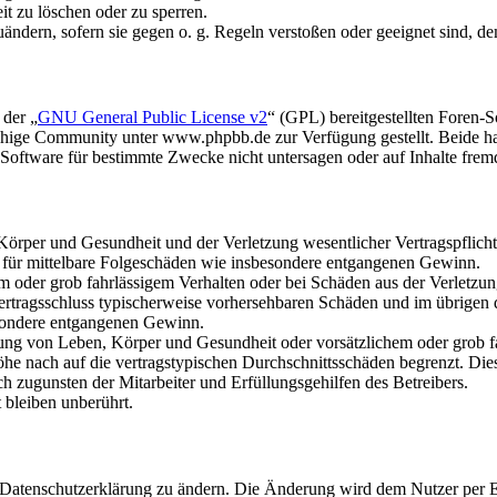
it zu löschen oder zu sperren.
uändern, sofern sie gegen o. g. Regeln verstoßen oder geeignet sind, 
 der „
GNU General Public License v2
“ (GPL) bereitgestellten Foren
hige Community unter www.phpbb.de zur Verfügung gestellt. Beide hab
oftware für bestimmte Zwecke nicht untersagen oder auf Inhalte frem
rper und Gesundheit und der Verletzung wesentlicher Vertragspflichten
ch für mittelbare Folgeschäden wie insbesondere entgangenen Gewinn.
em oder grob fahrlässigem Verhalten oder bei Schäden aus der Verletz
i Vertragsschluss typischerweise vorhersehbaren Schäden und im übrigen
besondere entgangenen Gewinn.
ng von Leben, Körper und Gesundheit oder vorsätzlichem oder grob fah
e nach auf die vertragstypischen Durchschnittsschäden begrenzt. Dies
h zugunsten der Mitarbeiter und Erfüllungsgehilfen des Betreibers.
bleiben unberührt.
e Datenschutzerklärung zu ändern. Die Änderung wird dem Nutzer per E-