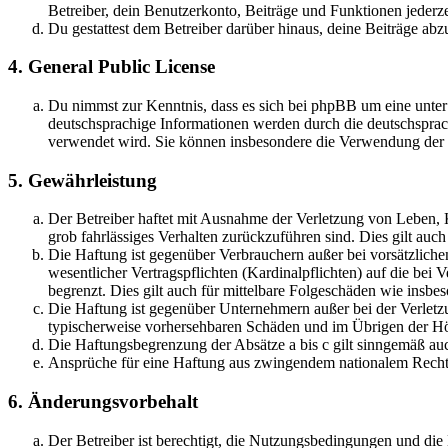
Betreiber, dein Benutzerkonto, Beiträge und Funktionen jederze
Du gestattest dem Betreiber darüber hinaus, deine Beiträge abz
4. General Public License
Du nimmst zur Kenntnis, dass es sich bei phpBB um eine unter
deutschsprachige Informationen werden durch die deutschsprac
verwendet wird. Sie können insbesondere die Verwendung der S
5. Gewährleistung
Der Betreiber haftet mit Ausnahme der Verletzung von Leben, Kö
grob fahrlässiges Verhalten zurückzuführen sind. Dies gilt au
Die Haftung ist gegenüber Verbrauchern außer bei vorsätzlich
wesentlicher Vertragspflichten (Kardinalpflichten) auf die be
begrenzt. Dies gilt auch für mittelbare Folgeschäden wie ins
Die Haftung ist gegenüber Unternehmern außer bei der Verletzu
typischerweise vorhersehbaren Schäden und im Übrigen der Höh
Die Haftungsbegrenzung der Absätze a bis c gilt sinngemäß auc
Ansprüche für eine Haftung aus zwingendem nationalem Recht 
6. Änderungsvorbehalt
Der Betreiber ist berechtigt, die Nutzungsbedingungen und di