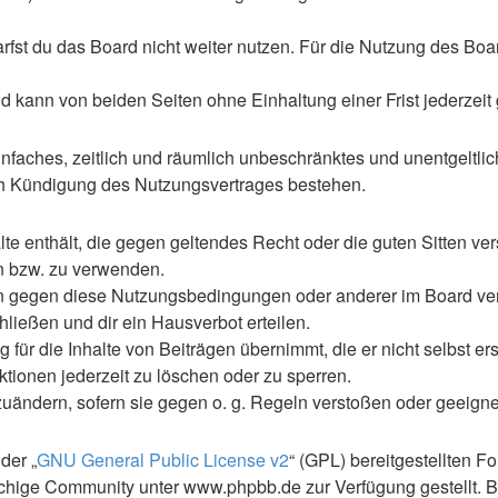
st du das Board nicht weiter nutzen. Für die Nutzung des Boards
 kann von beiden Seiten ohne Einhaltung einer Frist jederzeit
 einfaches, zeitlich und räumlich unbeschränktes und unentgelt
ch Kündigung des Nutzungsvertrages bestehen.
alte enthält, die gegen geltendes Recht oder die guten Sitten ve
en bzw. zu verwenden.
en gegen diese Nutzungsbedingungen oder anderer im Board ve
ließen und dir ein Hausverbot erteilen.
für die Inhalte von Beiträgen übernimmt, die er nicht selbst ers
ktionen jederzeit zu löschen oder zu sperren.
zuändern, sofern sie gegen o. g. Regeln verstoßen oder geeign
der „
GNU General Public License v2
“ (GPL) bereitgestellten 
hige Community unter www.phpbb.de zur Verfügung gestellt. Be