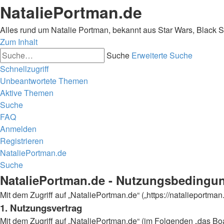
NataliePortman.de
Alles rund um Natalie Portman, bekannt aus Star Wars, Black 
Zum Inhalt
Suche
Erweiterte Suche
Schnellzugriff
Unbeantwortete Themen
Aktive Themen
Suche
FAQ
Anmelden
Registrieren
NataliePortman.de
Suche
NataliePortman.de - Nutzungsbedingu
Mit dem Zugriff auf „NataliePortman.de“ („https://natalieportm
1. Nutzungsvertrag
Mit dem Zugriff auf „NataliePortman.de“ (im Folgenden „das Boa