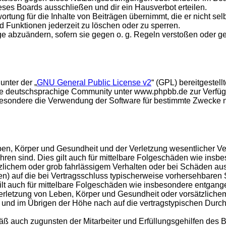
ses Boards ausschließen und dir ein Hausverbot erteilen.
rtung für die Inhalte von Beiträgen übernimmt, die er nicht selb
d Funktionen jederzeit zu löschen oder zu sperren.
äge abzuändern, sofern sie gegen o. g. Regeln verstoßen oder g
unter der „
GNU General Public License v2
“ (GPL) bereitgeste
e deutschsprachige Community unter www.phpbb.de zur Verfügun
esondere die Verwendung der Software für bestimmte Zwecke nic
en, Körper und Gesundheit und der Verletzung wesentlicher Vertr
führen sind. Dies gilt auch für mittelbare Folgeschäden wie in
tzlichem oder grob fahrlässigem Verhalten oder bei Schäden au
hten) auf die bei Vertragsschluss typischerweise vorhersehbare
gilt auch für mittelbare Folgeschäden wie insbesondere entgan
rletzung von Leben, Körper und Gesundheit oder vorsätzlichem 
nd im Übrigen der Höhe nach auf die vertragstypischen Durchsc
ß auch zugunsten der Mitarbeiter und Erfüllungsgehilfen des B