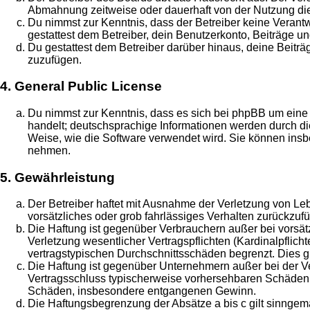
Abmahnung zeitweise oder dauerhaft von der Nutzung die
Du nimmst zur Kenntnis, dass der Betreiber keine Verantwo
gestattest dem Betreiber, dein Benutzerkonto, Beiträge un
Du gestattest dem Betreiber darüber hinaus, deine Beitr
zuzufügen.
4. General Public License
Du nimmst zur Kenntnis, dass es sich bei phpBB um eine 
handelt; deutschsprachige Informationen werden durch di
Weise, wie die Software verwendet wird. Sie können insb
nehmen.
5. Gewährleistung
Der Betreiber haftet mit Ausnahme der Verletzung von Leb
vorsätzliches oder grob fahrlässiges Verhalten zurückzu
Die Haftung ist gegenüber Verbrauchern außer bei vorsä
Verletzung wesentlicher Vertragspflichten (Kardinalpflic
vertragstypischen Durchschnittsschäden begrenzt. Dies 
Die Haftung ist gegenüber Unternehmern außer bei der Ve
Vertragsschluss typischerweise vorhersehbaren Schäden u
Schäden, insbesondere entgangenen Gewinn.
Die Haftungsbegrenzung der Absätze a bis c gilt sinngemä