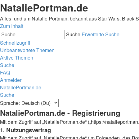
NataliePortman.de
Alles rund um Natalie Portman, bekannt aus Star Wars, Black 
Zum Inhalt
Suche
Erweiterte Suche
Schnellzugriff
Unbeantwortete Themen
Aktive Themen
Suche
FAQ
Anmelden
NataliePortman.de
Suche
Sprache:
NataliePortman.de - Registrierung
Mit dem Zugriff auf „NataliePortman.de“ („https://natalieportm
1. Nutzungsvertrag
Mit dem Zugriff auf „NataliePortman.de“ (im Folgenden „das Boa