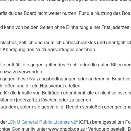
st du das Board nicht weiter nutzen. Für die Nutzung des Boards
 kann von beiden Seiten ohne Einhaltung einer Frist jederzeit
 einfaches, zeitlich und räumlich unbeschränktes und unentgelt
ch Kündigung des Nutzungsvertrages bestehen.
alte enthält, die gegen geltendes Recht oder die guten Sitten ve
en bzw. zu verwenden.
en gegen diese Nutzungsbedingungen oder anderer im Board ve
ließen und dir ein Hausverbot erteilen.
für die Inhalte von Beiträgen übernimmt, die er nicht selbst ers
ktionen jederzeit zu löschen oder zu sperren.
zuändern, sofern sie gegen o. g. Regeln verstoßen oder geeign
der „
GNU General Public License v2
“ (GPL) bereitgestellten 
hige Community unter www.phpbb.de zur Verfügung gestellt. Be