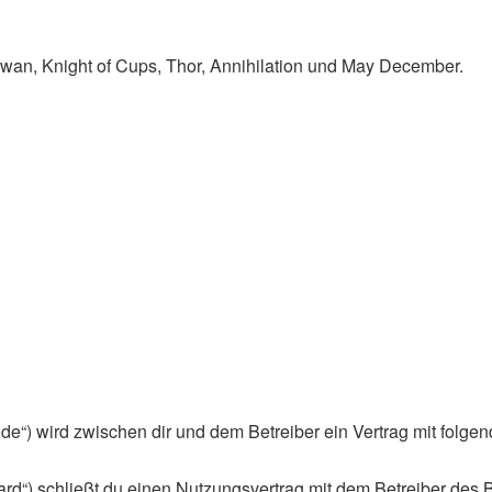
Swan, Knight of Cups, Thor, Annihilation und May December.
an.de“) wird zwischen dir und dem Betreiber ein Vertrag mit fol
rd“) schließt du einen Nutzungsvertrag mit dem Betreiber des B