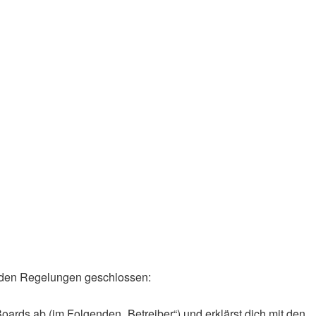
genden Regelungen geschlossen:
oards ab (im Folgenden „Betreiber“) und erklärst dich mit den