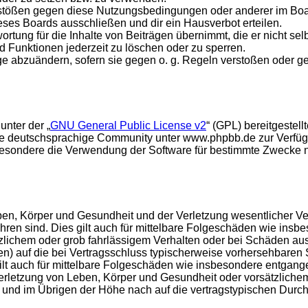
rstößen gegen diese Nutzungsbedingungen oder anderer im Board
ses Boards ausschließen und dir ein Hausverbot erteilen.
rtung für die Inhalte von Beiträgen übernimmt, die er nicht selb
d Funktionen jederzeit zu löschen oder zu sperren.
äge abzuändern, sofern sie gegen o. g. Regeln verstoßen oder g
unter der „
GNU General Public License v2
“ (GPL) bereitgeste
e deutschsprachige Community unter www.phpbb.de zur Verfügun
esondere die Verwendung der Software für bestimmte Zwecke nic
en, Körper und Gesundheit und der Verletzung wesentlicher Vertr
führen sind. Dies gilt auch für mittelbare Folgeschäden wie in
tzlichem oder grob fahrlässigem Verhalten oder bei Schäden au
hten) auf die bei Vertragsschluss typischerweise vorhersehbare
gilt auch für mittelbare Folgeschäden wie insbesondere entgan
rletzung von Leben, Körper und Gesundheit oder vorsätzlichem 
nd im Übrigen der Höhe nach auf die vertragstypischen Durchsc