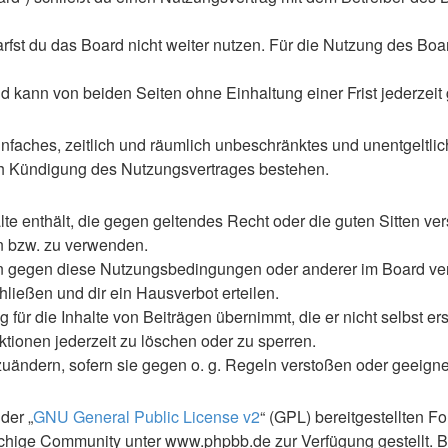
st du das Board nicht weiter nutzen. Für die Nutzung des Boards
 kann von beiden Seiten ohne Einhaltung einer Frist jederzeit
 einfaches, zeitlich und räumlich unbeschränktes und unentgelt
ch Kündigung des Nutzungsvertrages bestehen.
alte enthält, die gegen geltendes Recht oder die guten Sitten ve
en bzw. zu verwenden.
en gegen diese Nutzungsbedingungen oder anderer im Board ve
ließen und dir ein Hausverbot erteilen.
für die Inhalte von Beiträgen übernimmt, die er nicht selbst ers
ktionen jederzeit zu löschen oder zu sperren.
zuändern, sofern sie gegen o. g. Regeln verstoßen oder geeign
der „
GNU General Public License v2
“ (GPL) bereitgestellten 
hige Community unter www.phpbb.de zur Verfügung gestellt. Be