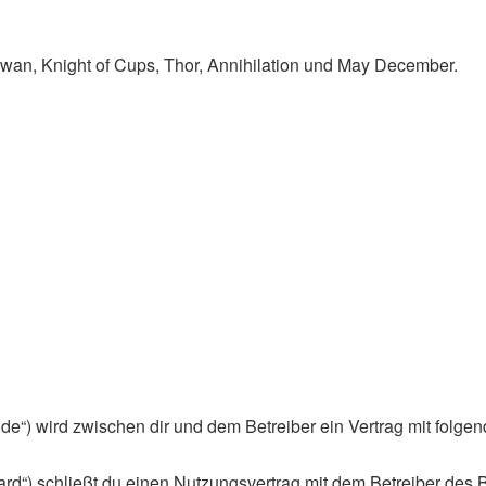
Swan, Knight of Cups, Thor, Annihilation und May December.
an.de“) wird zwischen dir und dem Betreiber ein Vertrag mit fol
rd“) schließt du einen Nutzungsvertrag mit dem Betreiber des B