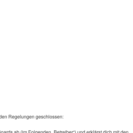
genden Regelungen geschlossen:
oards ab (im Folgenden „Betreiber“) und erklärst dich mit den