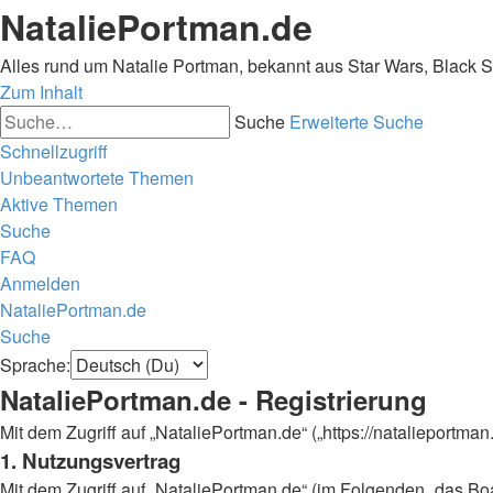
NataliePortman.de
Alles rund um Natalie Portman, bekannt aus Star Wars, Black 
Zum Inhalt
Suche
Erweiterte Suche
Schnellzugriff
Unbeantwortete Themen
Aktive Themen
Suche
FAQ
Anmelden
NataliePortman.de
Suche
Sprache:
NataliePortman.de - Registrierung
Mit dem Zugriff auf „NataliePortman.de“ („https://natalieportm
1. Nutzungsvertrag
Mit dem Zugriff auf „NataliePortman.de“ (im Folgenden „das Boa