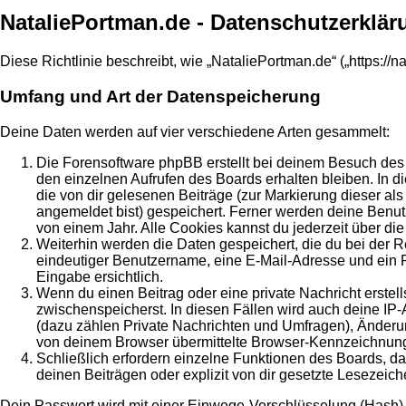
NataliePortman.de - Datenschutzerklär
Diese Richtlinie beschreibt, wie „NataliePortman.de“ („https:
Umfang und Art der Datenspeicherung
Deine Daten werden auf vier verschiedene Arten gesammelt:
Die Forensoftware phpBB erstellt bei deinem Besuch des 
den einzelnen Aufrufen des Boards erhalten bleiben. In di
die von dir gelesenen Beiträge (zur Markierung dieser al
angemeldet bist) gespeichert. Ferner werden deine Benut
von einem Jahr. Alle Cookies kannst du jederzeit über die
Weiterhin werden die Daten gespeichert, die du bei der R
eindeutiger Benutzername, eine E-Mail-Adresse und ein Pa
Eingabe ersichtlich.
Wenn du einen Beitrag oder eine private Nachricht erstell
zwischenspeicherst. In diesen Fällen wird auch deine IP
(dazu zählen Private Nachrichten und Umfragen), Änderun
von deinem Browser übermittelte Browser-Kennzeichnung (U
Schließlich erfordern einzelne Funktionen des Boards, 
deinen Beiträgen oder explizit von dir gesetzte Lesezeic
Dein Passwort wird mit einer Einwege-Verschlüsselung (Hash) ge