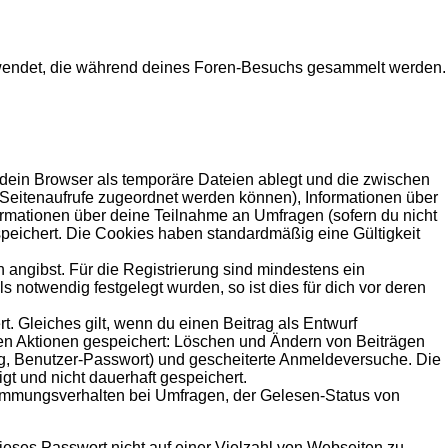
 verwendet, die während deines Foren-Besuchs gesammelt werden.
 dein Browser als temporäre Dateien ablegt und die zwischen
le Seitenaufrufe zugeordnet werden können), Informationen über
formationen über deine Teilnahme an Umfragen (sofern du nicht
speichert. Die Cookies haben standardmäßig eine Gültigkeit
 angibst. Für die Registrierung sind mindestens ein
notwendig festgelegt wurden, so ist dies für dich vor deren
t. Gleiches gilt, wenn du einen Beitrag als Entwurf
nden Aktionen gespeichert: Löschen und Ändern von Beiträgen
ng, Benutzer-Passwort) und gescheiterte Anmeldeversuche. Die
gt und nicht dauerhaft gespeichert.
timmungsverhalten bei Umfragen, der Gelesen-Status von
ieses Passwort nicht auf einer Vielzahl von Webseiten zu