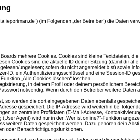
ung
//natalieportman.de“) (im Folgenden „der Betreiber“) die Daten
Boards mehrere Cookies. Cookies sind kleine Textdateien, die
esen Cookies sind die aktuelle ID deiner Sitzung (damit dir al
s gelesen/ungelesen; sofern du nicht angemeldet bist) sowie In
zer-ID, ein Authentifizierungsschlüssel und eine Session-ID ge
 Funktion „Alle Cookies löschen“ löschen.
egistrierung, in deinem Profil oder deinem persönlichem Bereich
sswort notwendig. Wenn durch den Betreiber weitere Daten als 
st, so werden die dort eingegebenen Daten ebenfalls gespeicher
-Adresse gespeichert. Die IP-Adresse wird weiterhin bei folge
gen an zentralen Profildaten (E-Mail-Adresse, Kontoaktivieru
ser Agent) wird nur in der „Wer ist online?“-Funktion angezei
dass weitere Daten gespeichert werden. Dazu gehören dein Abs
hen oder Benachrichtigungsfunktionen.
speichert, so dass es sicher ist. Jedoch wird dir empfohlen, d