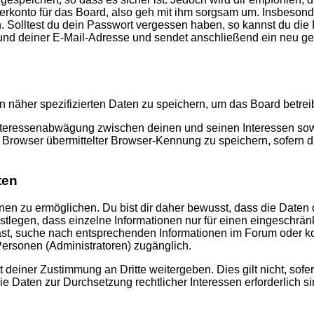
konto für das Board, also geh mit ihm sorgsam um. Insbesonder
n. Solltest du dein Passwort vergessen haben, so kannst du di
d deiner E-Mail-Adresse und sendet anschließend ein neu gen
n näher spezifizierten Daten zu speichern, um das Board betre
Interessenabwägung zwischen deinen und seinen Interessen sowie
rowser übermittelter Browser-Kennung zu speichern, sofern di
ten
n zu ermöglichen. Du bist dir daher bewusst, dass die Daten dei
stlegen, dass einzelne Informationen nur für einen eingeschränkt
st, suche nach entsprechenden Informationen im Forum oder kon
 Personen (Administratoren) zugänglich.
 deiner Zustimmung an Dritte weitergeben. Dies gilt nicht, sof
die Daten zur Durchsetzung rechtlicher Interessen erforderlich si