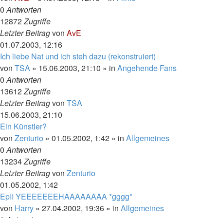
0
Antworten
12872
Zugriffe
Letzter Beitrag
von
AvE
01.07.2003, 12:16
Ich liebe Nat und ich steh dazu (rekonstruiert)
von
TSA
»
15.06.2003, 21:10
» in
Angehende Fans
0
Antworten
13612
Zugriffe
Letzter Beitrag
von
TSA
15.06.2003, 21:10
Ein Künstler?
von
Zenturio
»
01.05.2002, 1:42
» in
Allgemeines
0
Antworten
13234
Zugriffe
Letzter Beitrag
von
Zenturio
01.05.2002, 1:42
EpII YEEEEEEEHAAAAAAAA *gggg*
von
Harry
»
27.04.2002, 19:36
» in
Allgemeines