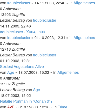
von
troublecluster
»
14.11.2003, 22:46
» in
Allgemeines
0
Antworten
13403
Zugriffe
Letzter Beitrag
von
troublecluster
14.11.2003, 22:46
troublecluster - X004jun09
von
troublecluster
»
01.10.2003, 12:31
» in
Allgemeines
0
Antworten
12713
Zugriffe
Letzter Beitrag
von
troublecluster
01.10.2003, 12:31
Sexiest Vegetarians Alive
von
Age
»
18.07.2003, 15:02
» in
Allgemeines
0
Antworten
12907
Zugriffe
Letzter Beitrag
von
Age
18.07.2003, 15:02
Natalie Portman in "Conan 3"?
von
AvE
»
01.07.2003, 12:16
» in
Filme