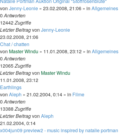
Natalie Portman Auktion Original "Stoffrosenblüte"
von
Jenny-Leonie
»
23.02.2008, 21:06
» in
Allgemeines
0
Antworten
12442
Zugriffe
Letzter Beitrag
von
Jenny-Leonie
23.02.2008, 21:06
Chat / chatten
von
Master Windu
»
11.01.2008, 23:12
» in
Allgemeines
0
Antworten
12065
Zugriffe
Letzter Beitrag
von
Master Windu
11.01.2008, 23:12
Earthlings
von
Aleph
»
21.02.2004, 0:14
» in
Filme
0
Antworten
13388
Zugriffe
Letzter Beitrag
von
Aleph
21.02.2004, 0:14
x004jun09 preview2 - music inspired by natalie portman