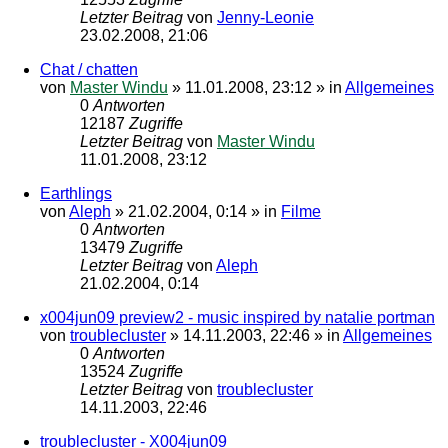
Letzter Beitrag
von
Jenny-Leonie
23.02.2008, 21:06
Chat / chatten
von
Master Windu
»
11.01.2008, 23:12
» in
Allgemeines
0
Antworten
12187
Zugriffe
Letzter Beitrag
von
Master Windu
11.01.2008, 23:12
Earthlings
von
Aleph
»
21.02.2004, 0:14
» in
Filme
0
Antworten
13479
Zugriffe
Letzter Beitrag
von
Aleph
21.02.2004, 0:14
x004jun09 preview2 - music inspired by natalie portman
von
troublecluster
»
14.11.2003, 22:46
» in
Allgemeines
0
Antworten
13524
Zugriffe
Letzter Beitrag
von
troublecluster
14.11.2003, 22:46
troublecluster - X004jun09