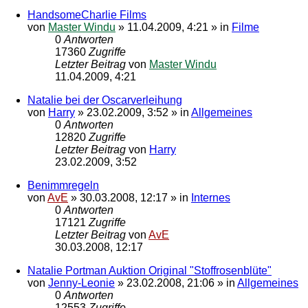
HandsomeCharlie Films
von
Master Windu
»
11.04.2009, 4:21
» in
Filme
0
Antworten
17360
Zugriffe
Letzter Beitrag
von
Master Windu
11.04.2009, 4:21
Natalie bei der Oscarverleihung
von
Harry
»
23.02.2009, 3:52
» in
Allgemeines
0
Antworten
12820
Zugriffe
Letzter Beitrag
von
Harry
23.02.2009, 3:52
Benimmregeln
von
AvE
»
30.03.2008, 12:17
» in
Internes
0
Antworten
17121
Zugriffe
Letzter Beitrag
von
AvE
30.03.2008, 12:17
Natalie Portman Auktion Original "Stoffrosenblüte"
von
Jenny-Leonie
»
23.02.2008, 21:06
» in
Allgemeines
0
Antworten
12553
Zugriffe