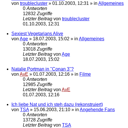
von
troublecluster
»
01.10.2003, 12:31
» in
Allgemeines
0
Antworten
12832
Zugriffe
Letzter Beitrag
von
troublecluster
01.10.2003, 12:31
Sexiest Vegetarians Alive
von
Age
»
18.07.2003, 15:02
» in
Allgemeines
0
Antworten
13018
Zugriffe
Letzter Beitrag
von
Age
18.07.2003, 15:02
Natalie Portman in "Conan 3"?
von
AvE
»
01.07.2003, 12:16
» in
Filme
0
Antworten
12985
Zugriffe
Letzter Beitrag
von
AvE
01.07.2003, 12:16
Ich liebe Nat und ich steh dazu (rekonstruiert)
von
TSA
»
15.06.2003, 21:10
» in
Angehende Fans
0
Antworten
13728
Zugriffe
Letzter Beitrag
von
TSA