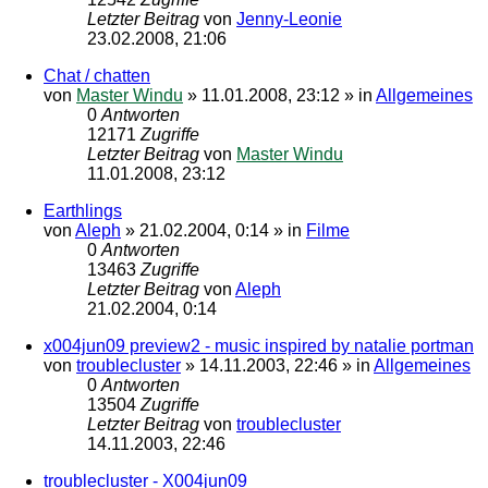
Letzter Beitrag
von
Jenny-Leonie
23.02.2008, 21:06
Chat / chatten
von
Master Windu
»
11.01.2008, 23:12
» in
Allgemeines
0
Antworten
12171
Zugriffe
Letzter Beitrag
von
Master Windu
11.01.2008, 23:12
Earthlings
von
Aleph
»
21.02.2004, 0:14
» in
Filme
0
Antworten
13463
Zugriffe
Letzter Beitrag
von
Aleph
21.02.2004, 0:14
x004jun09 preview2 - music inspired by natalie portman
von
troublecluster
»
14.11.2003, 22:46
» in
Allgemeines
0
Antworten
13504
Zugriffe
Letzter Beitrag
von
troublecluster
14.11.2003, 22:46
troublecluster - X004jun09