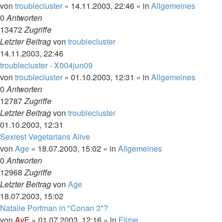
von
troublecluster
»
14.11.2003, 22:46
» in
Allgemeines
0
Antworten
13472
Zugriffe
Letzter Beitrag
von
troublecluster
14.11.2003, 22:46
troublecluster - X004jun09
von
troublecluster
»
01.10.2003, 12:31
» in
Allgemeines
0
Antworten
12787
Zugriffe
Letzter Beitrag
von
troublecluster
01.10.2003, 12:31
Sexiest Vegetarians Alive
von
Age
»
18.07.2003, 15:02
» in
Allgemeines
0
Antworten
12968
Zugriffe
Letzter Beitrag
von
Age
18.07.2003, 15:02
Natalie Portman in "Conan 3"?
von
AvE
»
01.07.2003, 12:16
» in
Filme