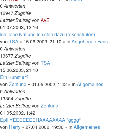
0
Antworten
12947
Zugriffe
Letzter Beitrag
von
AvE
01.07.2003, 12:16
Ich liebe Nat und ich steh dazu (rekonstruiert)
von
TSA
»
15.06.2003, 21:10
» in
Angehende Fans
0
Antworten
13677
Zugriffe
Letzter Beitrag
von
TSA
15.06.2003, 21:10
Ein Künstler?
von
Zenturio
»
01.05.2002, 1:42
» in
Allgemeines
0
Antworten
13304
Zugriffe
Letzter Beitrag
von
Zenturio
01.05.2002, 1:42
EpII YEEEEEEEHAAAAAAAA *gggg*
von
Harry
»
27.04.2002, 19:36
» in
Allgemeines