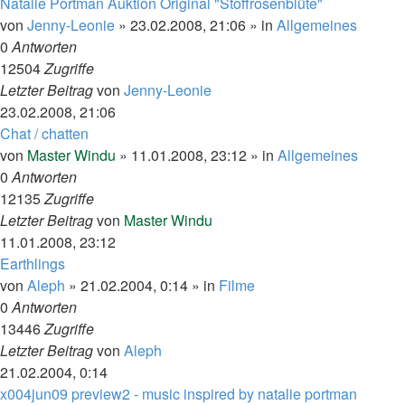
Natalie Portman Auktion Original "Stoffrosenblüte"
von
Jenny-Leonie
»
23.02.2008, 21:06
» in
Allgemeines
0
Antworten
12504
Zugriffe
Letzter Beitrag
von
Jenny-Leonie
23.02.2008, 21:06
Chat / chatten
von
Master Windu
»
11.01.2008, 23:12
» in
Allgemeines
0
Antworten
12135
Zugriffe
Letzter Beitrag
von
Master Windu
11.01.2008, 23:12
Earthlings
von
Aleph
»
21.02.2004, 0:14
» in
Filme
0
Antworten
13446
Zugriffe
Letzter Beitrag
von
Aleph
21.02.2004, 0:14
x004jun09 preview2 - music inspired by natalie portman