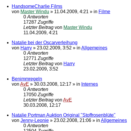
HandsomeCharlie Films
von
Master Windu
»
11.04.2009, 4:21
» in
Filme
0
Antworten
17287
Zugriffe
Letzter Beitrag
von
Master Windu
11.04.2009, 4:21
Natalie bei der Oscarverleihung
von
Harry
»
23.02.2009, 3:52
» in
Allgemeines
0
Antworten
12771
Zugriffe
Letzter Beitrag
von
Harry
23.02.2009, 3:52
Benimmregeln
von
AvE
»
30.03.2008, 12:17
» in
Internes
0
Antworten
17050
Zugriffe
Letzter Beitrag
von
AvE
30.03.2008, 12:17
Natalie Portman Auktion Original "Stoffrosenblüte"
von
Jenny-Leonie
»
23.02.2008, 21:06
» in
Allgemeines
0
Antworten
12504
Zugriffe