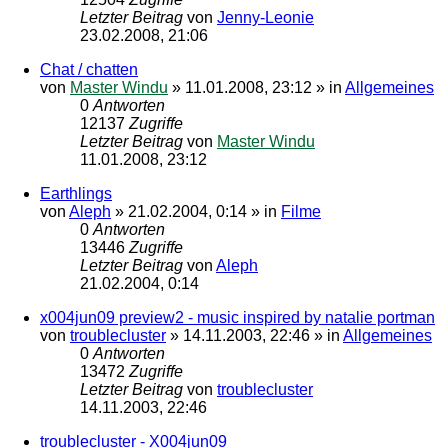
Letzter Beitrag
von
Jenny-Leonie
23.02.2008, 21:06
Chat / chatten
von
Master Windu
»
11.01.2008, 23:12
» in
Allgemeines
0
Antworten
12137
Zugriffe
Letzter Beitrag
von
Master Windu
11.01.2008, 23:12
Earthlings
von
Aleph
»
21.02.2004, 0:14
» in
Filme
0
Antworten
13446
Zugriffe
Letzter Beitrag
von
Aleph
21.02.2004, 0:14
x004jun09 preview2 - music inspired by natalie portman
von
troublecluster
»
14.11.2003, 22:46
» in
Allgemeines
0
Antworten
13472
Zugriffe
Letzter Beitrag
von
troublecluster
14.11.2003, 22:46
troublecluster - X004jun09