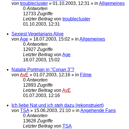
von
troublecluster
»
01.10.2003, 12:31
» in
Allgemeines
0
Antworten
12733
Zugriffe
Letzter Beitrag
von
troublecluster
01.10.2003, 12:31
Sexiest Vegetarians Alive
von
Age
»
18.07.2003, 15:02
» in
Allgemeines
0
Antworten
12927
Zugriffe
Letzter Beitrag
von
Age
18.07.2003, 15:02
Natalie Portman in "Conan 3"?
von
AvE
»
01.07.2003, 12:16
» in
Filme
0
Antworten
12893
Zugriffe
Letzter Beitrag
von
AvE
01.07.2003, 12:16
Ich liebe Nat und ich steh dazu (rekonstruiert)
von
TSA
»
15.06.2003, 21:10
» in
Angehende Fans
0
Antworten
13628
Zugriffe
Letzter Beitrag
von
TSA