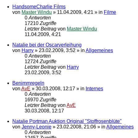
HandsomeCharlie Films
von
Master Windu
»
11.04.2009, 4:21
» in
Filme
0
Antworten
17210
Zugriffe
Letzter Beitrag
von
Master Windu
11.04.2009, 4:21
Natalie bei der Oscarverleihung
von
Harry
»
23.02.2009, 3:52
» in
Allgemeines
0
Antworten
12724
Zugriffe
Letzter Beitrag
von
Harry
23.02.2009, 3:52
Benimmregeln
von
AvE
»
30.03.2008, 12:17
» in
Internes
0
Antworten
16970
Zugriffe
Letzter Beitrag
von
AvE
30.03.2008, 12:17
Natalie Portman Auktion Original "Stoffrosenblüte"
von
Jenny-Leonie
»
23.02.2008, 21:06
» in
Allgemeines
0
Antworten
12457
Zugriffe