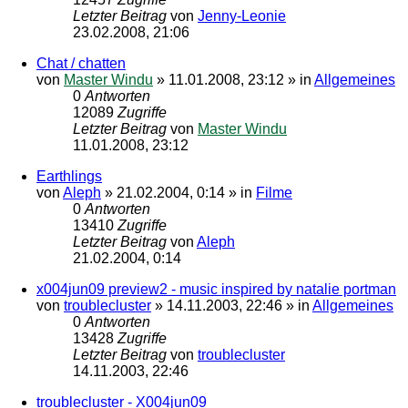
Letzter Beitrag
von
Jenny-Leonie
23.02.2008, 21:06
Chat / chatten
von
Master Windu
»
11.01.2008, 23:12
» in
Allgemeines
0
Antworten
12089
Zugriffe
Letzter Beitrag
von
Master Windu
11.01.2008, 23:12
Earthlings
von
Aleph
»
21.02.2004, 0:14
» in
Filme
0
Antworten
13410
Zugriffe
Letzter Beitrag
von
Aleph
21.02.2004, 0:14
x004jun09 preview2 - music inspired by natalie portman
von
troublecluster
»
14.11.2003, 22:46
» in
Allgemeines
0
Antworten
13428
Zugriffe
Letzter Beitrag
von
troublecluster
14.11.2003, 22:46
troublecluster - X004jun09