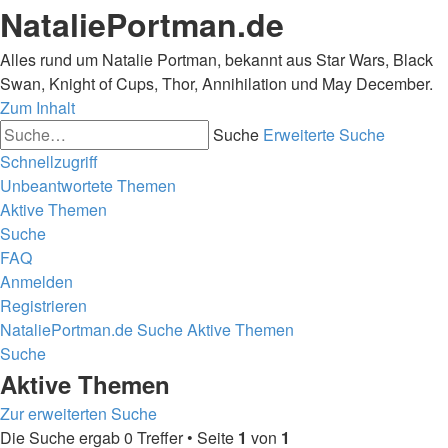
NataliePortman.de
Alles rund um Natalie Portman, bekannt aus Star Wars, Black
Swan, Knight of Cups, Thor, Annihilation und May December.
Zum Inhalt
Suche
Erweiterte Suche
Schnellzugriff
Unbeantwortete Themen
Aktive Themen
Suche
FAQ
Anmelden
Registrieren
NataliePortman.de
Suche
Aktive Themen
Suche
Aktive Themen
Zur erweiterten Suche
Die Suche ergab 0 Treffer • Seite
1
von
1