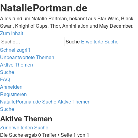
NataliePortman.de
Alles rund um Natalie Portman, bekannt aus Star Wars, Black
Swan, Knight of Cups, Thor, Annihilation und May December.
Zum Inhalt
Suche
Erweiterte Suche
Schnellzugriff
Unbeantwortete Themen
Aktive Themen
Suche
FAQ
Anmelden
Registrieren
NataliePortman.de
Suche
Aktive Themen
Suche
Aktive Themen
Zur erweiterten Suche
Die Suche ergab 0 Treffer • Seite
1
von
1