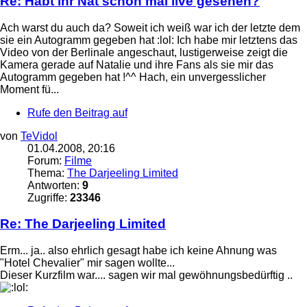
Re: Habt ihr Nat schon mal live gesehen?
Ach warst du auch da? Soweit ich weiß war ich der letzte dem
sie ein Autogramm gegeben hat :lol: Ich habe mir letztens das
Video von der Berlinale angeschaut, lustigerweise zeigt die
Kamera gerade auf Natalie und ihre Fans als sie mir das
Autogramm gegeben hat !^^ Hach, ein unvergesslicher
Moment fü...
Rufe den Beitrag auf
von
TeVidol
01.04.2008, 20:16
Forum:
Filme
Thema:
The Darjeeling Limited
Antworten:
9
Zugriffe:
23346
Re: The Darjeeling Limited
Erm... ja.. also ehrlich gesagt habe ich keine Ahnung was
"Hotel Chevalier" mir sagen wollte...
Dieser Kurzfilm war.... sagen wir mal gewöhnungsbedürftig ..