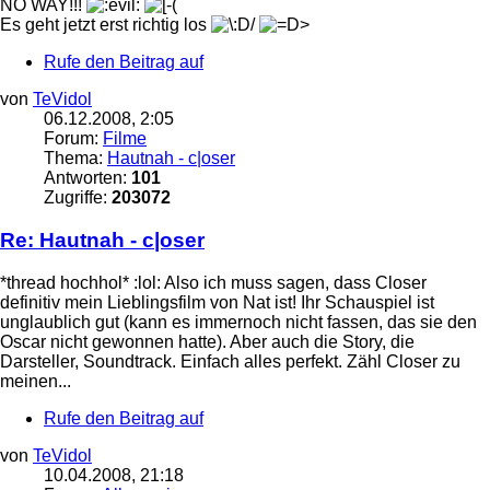
NO WAY!!!
Es geht jetzt erst richtig los
Rufe den Beitrag auf
von
TeVidol
06.12.2008, 2:05
Forum:
Filme
Thema:
Hautnah - c|oser
Antworten:
101
Zugriffe:
203072
Re: Hautnah - c|oser
*thread hochhol* :lol: Also ich muss sagen, dass Closer
definitiv mein Lieblingsfilm von Nat ist! Ihr Schauspiel ist
unglaublich gut (kann es immernoch nicht fassen, das sie den
Oscar nicht gewonnen hatte). Aber auch die Story, die
Darsteller, Soundtrack. Einfach alles perfekt. Zähl Closer zu
meinen...
Rufe den Beitrag auf
von
TeVidol
10.04.2008, 21:18