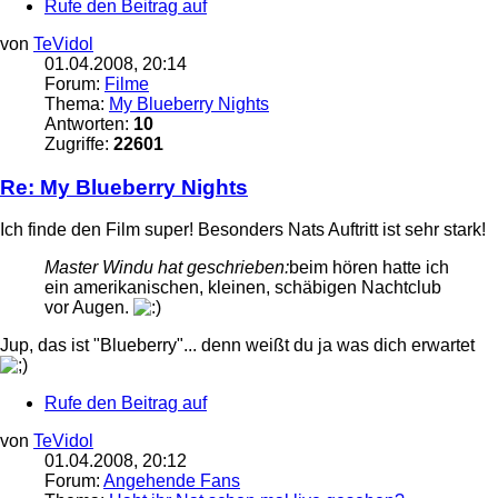
Rufe den Beitrag auf
von
TeVidol
01.04.2008, 20:14
Forum:
Filme
Thema:
My Blueberry Nights
Antworten:
10
Zugriffe:
22601
Re: My Blueberry Nights
Ich finde den Film super! Besonders Nats Auftritt ist sehr stark!
Master Windu hat geschrieben:
beim hören hatte ich
ein amerikanischen, kleinen, schäbigen Nachtclub
vor Augen.
Jup, das ist "Blueberry"... denn weißt du ja was dich erwartet
Rufe den Beitrag auf
von
TeVidol
01.04.2008, 20:12
Forum:
Angehende Fans