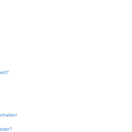
llt?
rhalten!
ieder?